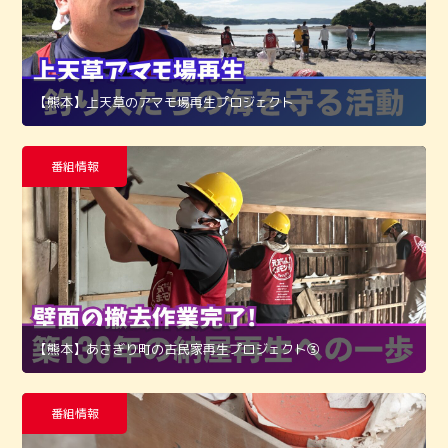
【熊本】上天草のアマモ場再生プロジェクト
番組情報
【熊本】あさぎり町の古民家再生プロジェクト➂
番組情報