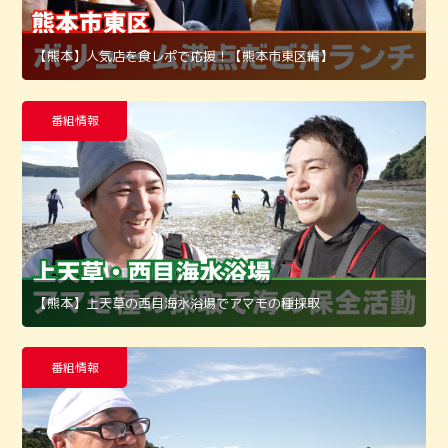
【熊本】人気店を食レポで応援！【熊本市東区編】
番組情報
【熊本】上天草の西目海水浴場でアマモの種採取
番組情報