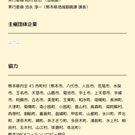
実⾏委員 池永 淳一（熊本県地域振興課 課⻑）
主催団体企業
協⼒
熊本県内全 45 市町村（熊本市、⼋代市、⼈吉市、荒尾市、⽔俣
市、⽟名市、天草市、⼭⿅市、菊池市、宇⼟市、上天草市、宇城
市、阿蘇市、合志市、美⾥町、⽟東町、和⽔町、南関町、⻑洲町、
⼤津町、菊陽町、南⼩国町、⼩国町、産⼭村、⾼森町、南阿蘇村、
⻄原村、御船町、嘉島町、益城町、甲佐町、⼭都町、氷川町、芦北
町、津奈⽊町、錦町、あさぎり町、多良⽊町、湯前町、⽔上村、相
良村、五⽊村、⼭江村、球磨村、苓北町）
熊本YMCAフィランソロピー協会