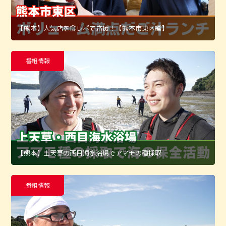
【熊本】人気店を食レポで応援！【熊本市東区編】
番組情報
【熊本】上天草の西目海水浴場でアマモの種採取
番組情報