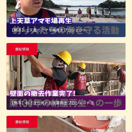
【熊本】上天草のアマモ場再生プロジェクト
番組情報
【熊本】あさぎり町の古民家再生プロジェクト➂
番組情報