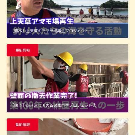
【熊本】上天草のアマモ場再生プロジェクト
番組情報
【熊本】あさぎり町の古民家再生プロジェクト➂
番組情報