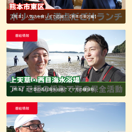
【熊本】人気店を食レポで応援！【熊本市東区編】
番組情報
【熊本】上天草の西目海水浴場でアマモの種採取
番組情報