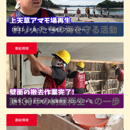
【熊本】上天草のアマモ場再生プロジェクト
番組情報
【熊本】あさぎり町の古民家再生プロジェクト➂
番組情報