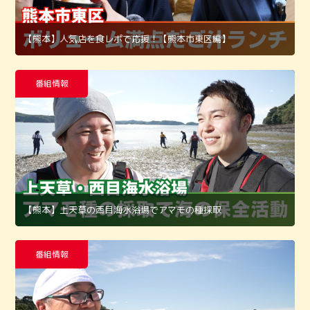
【熊本】人気店を食レポで応援！【熊本市東区編】
番組情報
【熊本】上天草の西目海水浴場でアマモの種採取
番組情報