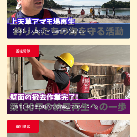
【熊本】上天草のアマモ場再生プロジェクト
番組情報
【熊本】あさぎり町の古民家再生プロジェクト➂
番組情報