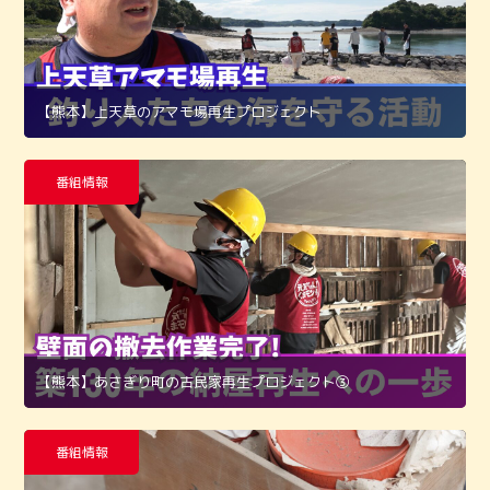
【熊本】上天草のアマモ場再生プロジェクト
番組情報
【熊本】あさぎり町の古民家再生プロジェクト➂
番組情報