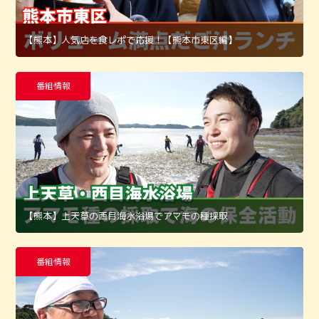
【熊本】人気店を食レポで応援！【熊本市東区編】
番組情報
【熊本】上天草の西目海水浴場でアマモの種採取
番組情報