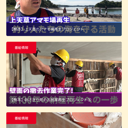
【熊本】上天草のアマモ場再生プロジェクト
番組情報
【熊本】あさぎり町の古民家再生プロジェクト➂
番組情報