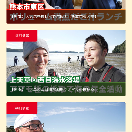
【熊本】人気店を食レポで応援！【熊本市東区編】
番組情報
【熊本】上天草の西目海水浴場でアマモの種採取
番組情報