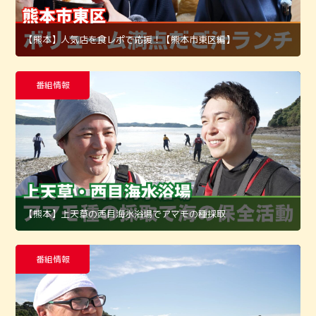
【熊本】人気店を食レポで応援！【熊本市東区編】
番組情報
【熊本】上天草の西目海水浴場でアマモの種採取
番組情報