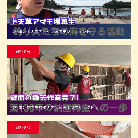
【熊本】上天草のアマモ場再生プロジェクト
番組情報
【熊本】あさぎり町の古民家再生プロジェクト➂
番組情報