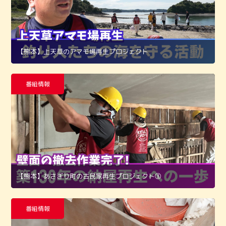
【熊本】上天草のアマモ場再生プロジェクト
番組情報
【熊本】あさぎり町の古民家再生プロジェクト➂
番組情報