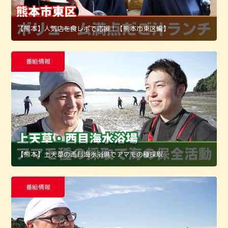
【熊本】人気店を食レポで応援！【熊本市東区編】
番組情報
【熊本】上天草の西目海水浴場でアマモの種採取
番組情報