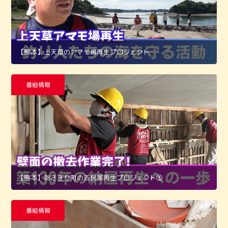
【熊本】上天草のアマモ場再生プロジェクト
番組情報
【熊本】あさぎり町の古民家再生プロジェクト➂
番組情報