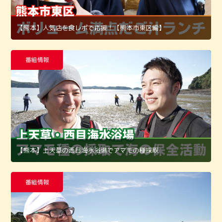
【熊本】人気店を食レポで応援！【熊本市東区編】
番組情報
【熊本】上天草の西目海水浴場でアマモの種採取
番組情報