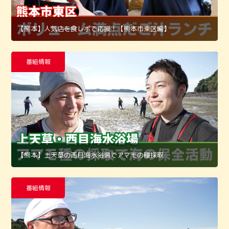
【熊本】人気店を食レポで応援！【熊本市東区編】
番組情報
【熊本】上天草の西目海水浴場でアマモの種採取
番組情報