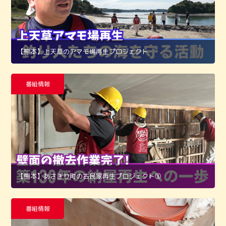
【熊本】上天草のアマモ場再生プロジェクト
番組情報
【熊本】あさぎり町の古民家再生プロジェクト➂
番組情報