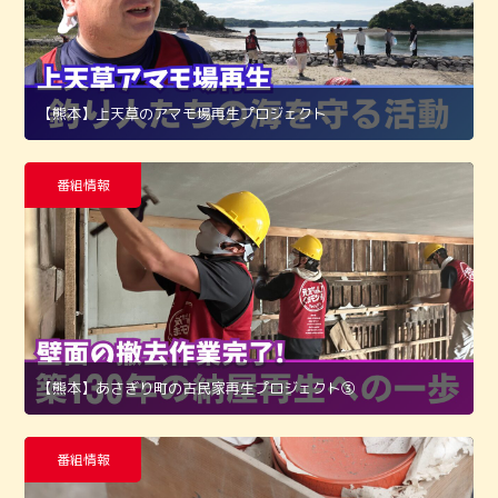
【熊本】上天草のアマモ場再生プロジェクト
番組情報
【熊本】あさぎり町の古民家再生プロジェクト➂
番組情報