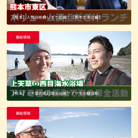
【熊本】人気店を食レポで応援！【熊本市東区編】
番組情報
【熊本】上天草の西目海水浴場でアマモの種採取
番組情報