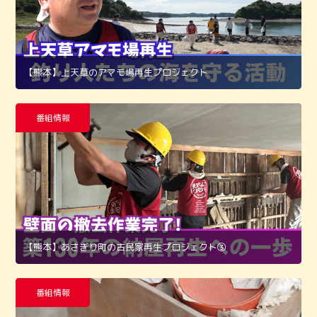
【熊本】上天草のアマモ場再生プロジェクト
番組情報
【熊本】あさぎり町の古民家再生プロジェクト➂
番組情報