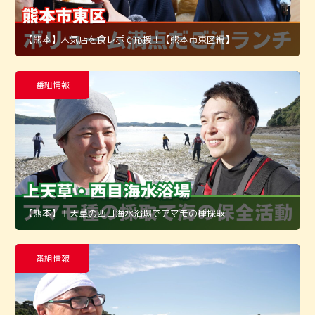
【熊本】人気店を食レポで応援！【熊本市東区編】
番組情報
【熊本】上天草の西目海水浴場でアマモの種採取
番組情報