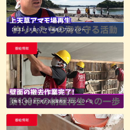
【熊本】上天草のアマモ場再生プロジェクト
番組情報
【熊本】あさぎり町の古民家再生プロジェクト➂
番組情報