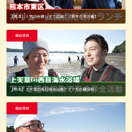
【熊本】人気店を食レポで応援！【熊本市東区編】
番組情報
【熊本】上天草の西目海水浴場でアマモの種採取
番組情報