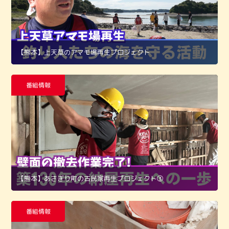
【熊本】上天草のアマモ場再生プロジェクト
番組情報
【熊本】あさぎり町の古民家再生プロジェクト➂
番組情報