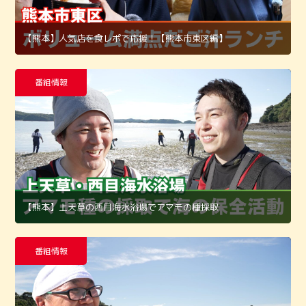
【熊本】人気店を食レポで応援！【熊本市東区編】
番組情報
【熊本】上天草の西目海水浴場でアマモの種採取
番組情報