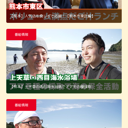
【熊本】人気店を食レポで応援！【熊本市東区編】
番組情報
【熊本】上天草の西目海水浴場でアマモの種採取
番組情報