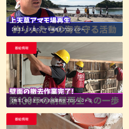
【熊本】上天草のアマモ場再生プロジェクト
番組情報
【熊本】あさぎり町の古民家再生プロジェクト➂
番組情報