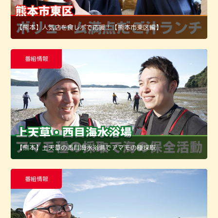
【熊本】人気店を食レポで応援！【熊本市東区編】
番組情報
【熊本】上天草の西目海水浴場でアマモの種採取
番組情報