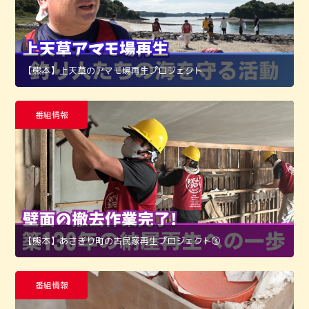
【熊本】上天草のアマモ場再生プロジェクト
番組情報
【熊本】あさぎり町の古民家再生プロジェクト➂
番組情報