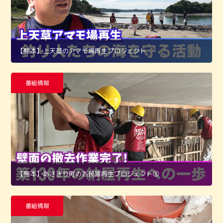
【熊本】上天草のアマモ場再生プロジェクト
番組情報
【熊本】あさぎり町の古民家再生プロジェクト➂
番組情報