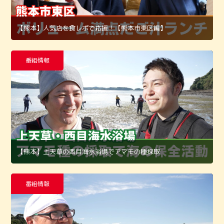
【熊本】人気店を食レポで応援！【熊本市東区編】
番組情報
【熊本】上天草の西目海水浴場でアマモの種採取
番組情報