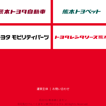
運営主体
｜
お問い合わせ
©2010 熊本県くまモン
©元気だけん！くまモン県プロジェクト All Rights Reserved.