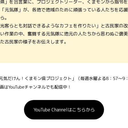
県」を合言葉に、プロジェクトリーダー、くまモンから指令を
「元気隊」が、各地で地域のために頑張っている人たちを応援
ら。
光客らとも対話できるようなカフェを作りたい」と古民家の改
い作業の中、奮闘する元気隊に地元の人たちから思わぬご褒美
た古民家の様子をお伝えします。
「元気だけん！くまモン県プロジェクト」（毎週水曜よる8：57～9：
はYouTubeチャンネルでも配信中！
YouTube Channelはこちらから