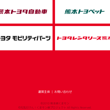
運営主体
｜
お問い合わせ
©2010 熊本県くまモン
©元気だけん！くまモン県プロジェクト All Rights Reserved.