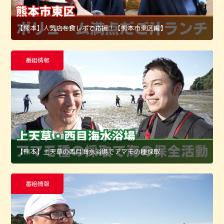
【熊本】人気店を食レポで応援！【熊本市東区編】
番組情報
【熊本】上天草の西目海水浴場でアマモの種採取
番組情報