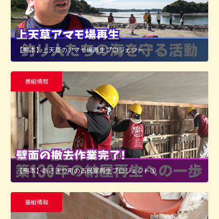
【熊本】上天草のアマモ場再生プロジェクト
番組情報
【熊本】あさぎり町の古民家再生プロジェクト➂
番組情報