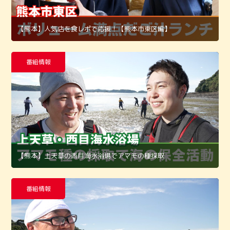
【熊本】人気店を食レポで応援！【熊本市東区編】
番組情報
【熊本】上天草の西目海水浴場でアマモの種採取
番組情報