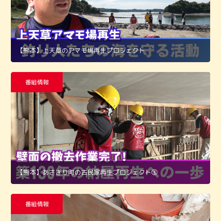
【熊本】上天草のアマモ場再生プロジェクト
番組情報
【熊本】あさぎり町の古民家再生プロジェクト➂
番組情報