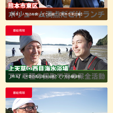
【熊本】人気店を食レポで応援！【熊本市東区編】
番組情報
【熊本】上天草の西目海水浴場でアマモの種採取
番組情報