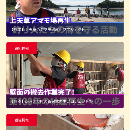
【熊本】上天草のアマモ場再生プロジェクト
番組情報
【熊本】あさぎり町の古民家再生プロジェクト➂
番組情報