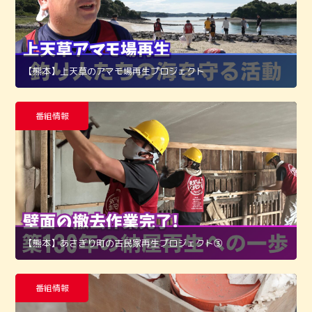
【熊本】上天草のアマモ場再生プロジェクト
番組情報
【熊本】あさぎり町の古民家再生プロジェクト➂
番組情報