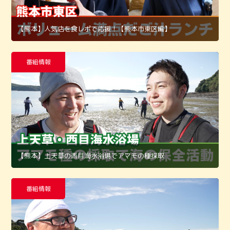
【熊本】人気店を食レポで応援！【熊本市東区編】
番組情報
【熊本】上天草の西目海水浴場でアマモの種採取
番組情報