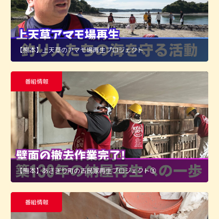
【熊本】上天草のアマモ場再生プロジェクト
番組情報
【熊本】あさぎり町の古民家再生プロジェクト➂
番組情報